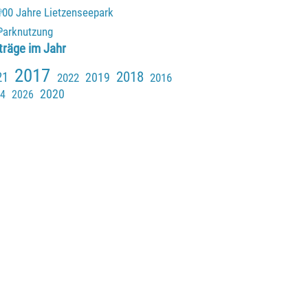
100 Jahre Lietzenseepark
Parknutzung
k überspringen Einträge im Jahr
träge im Jahr
2017
2018
21
2019
2022
2016
2020
4
2026