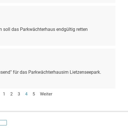
soll das Parkwächterhaus endgültig retten
send" für das Parkwächterhausim Lietzenseepark.
Gehen Sie zu Seite:
1
Gehen Sie zu Seite:
2
Gehen Sie zu Seite:
3
Aktuelle Seite:
4
Gehen Sie zu Seite:
5
Weiter