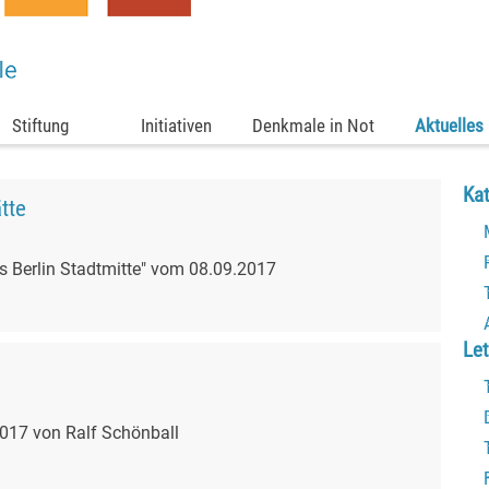
Menü überspringen
Stiftung
Initiativen
▼
Denkmale in Not
▼
Aktuelles
▼
Bloc
Kat
tte
is Berlin Stadtmitte" vom 08.09.2017
Bloc
Let
2017 von Ralf Schönball