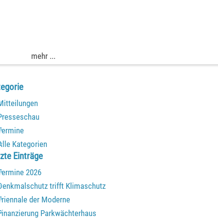
mehr ...
▼
▼
k überspringen Kategorie
egorie
Mitteilungen
Presseschau
Termine
Alle Kategorien
k überspringen Letzte Einträge
zte Einträge
Termine 2026
Denkmalschutz trifft Klimaschutz
Triennale der Moderne
Finanzierung Parkwächterhaus