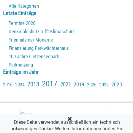
Alle Kategorien
Block überspringen Letzte Einträge
Letzte Einträge
Termine 2026
Denkmalschutz trifft Klimaschutz
Triennale der Moderne
Finanzierung Parkwächterhaus
100 Jahre Lietzenseepark
Parknutzung
Block überspringen Einträge im Jahr
Einträge im Jahr
2017
2018
2021
2019
2020
2016
2022
2024
2026
Diese Seite verwendet ausschließlich ein technisch
notwendiges Cookie. Weitere Informationen finden Sie
Copyright @ Stiftung Denkmalschutz Berlin 2026