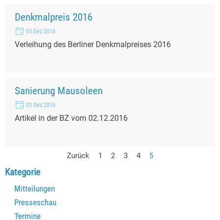
Denkmalpreis 2016
05 Dez 2016
Verleihung des Berliner Denkmalpreises 2016
Sanierung Mausoleen
03 Dez 2016
Artikel in der BZ vom 02.12.2016
Zurück
Gehen Sie zu Seite:
1
Gehen Sie zu Seite:
2
Gehen Sie zu Seite:
3
Gehen Sie zu Seite:
4
Aktuelle Seite:
5
Block überspringen Kategorie
Kategorie
Mitteilungen
Presseschau
Termine